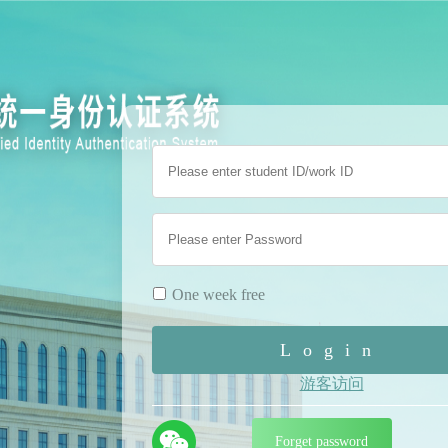
One week free
Login
游客访问
Forget password